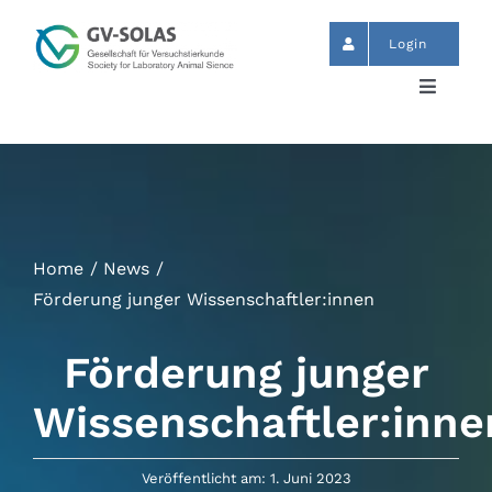
Zum
Inhalt
Login
springen
Toggle
Navigat
Start
News
Home
News
Termine
Förderung junger Wissenschaftler:innen
Förderung junger
GV-SOLAS
Wissenschaftler:inne
Publikationen
Veröffentlicht am: 1. Juni 2023