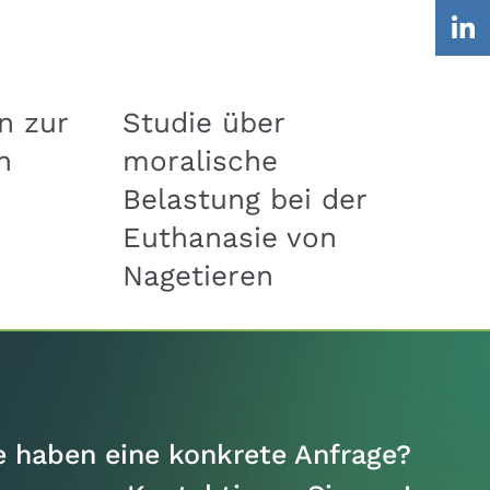
n zur
Studie über
E
n
moralische
I
Belastung bei der
D
Euthanasie von
L
Nagetieren
S
e haben eine konkrete Anfrage?