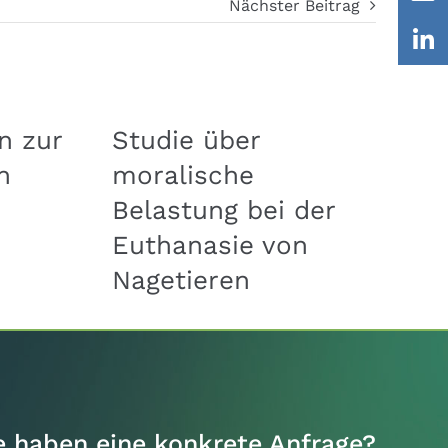
Nächster Beitrag
n zur
Studie über
E
n
moralische
I
Belastung bei der
D
Euthanasie von
L
Nagetieren
S
e haben eine konkrete Anfrage?