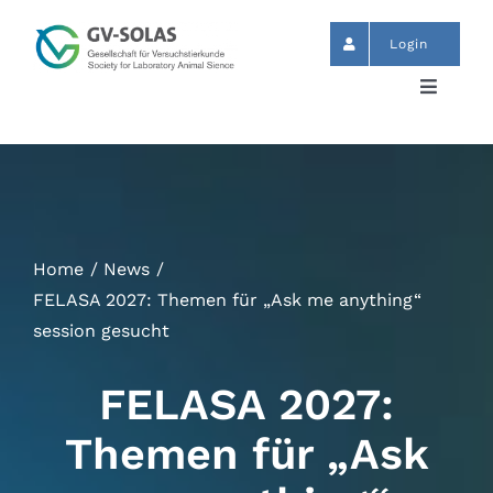
Zum
Inhalt
Login
springen
Toggle
Navigat
Start
News
Home
News
Termine
FELASA 2027: Themen für „Ask me anything“
session gesucht
GV-SOLAS
FELASA 2027:
Publikationen
Themen für „Ask