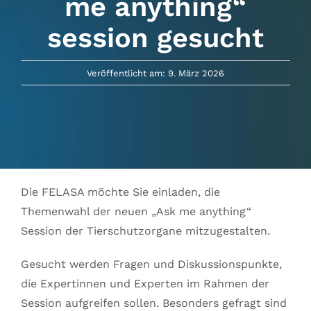
me anything“
Ausschüsse
session gesucht
IGTP
Veröffentlicht am: 9. März 2026
Jobs
Links
Die FELASA möchte Sie einladen, die
Kontakt
Themenwahl der neuen „Ask me anything“
Session der Tierschutzorgane mitzugestalten.
Gesucht werden Fragen und Diskussionspunkte,
die Expertinnen und Experten im Rahmen der
Session aufgreifen sollen. Besonders gefragt sind