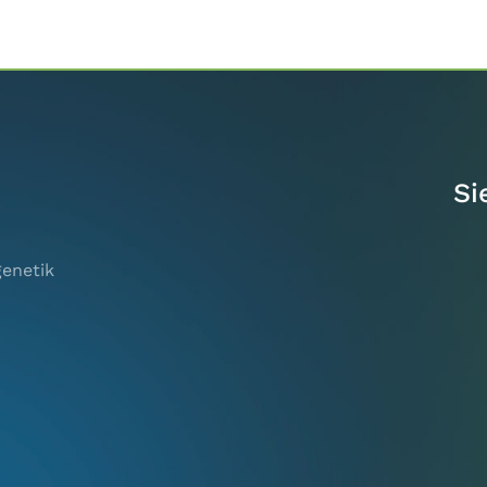
Si
genetik