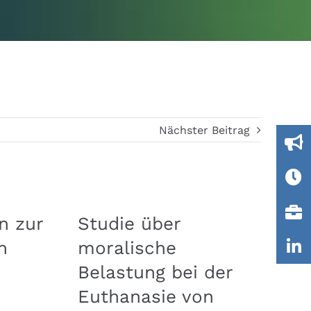
Nächster Beitrag
n zur
Studie über
E
n
moralische
I
Belastung bei der
D
Euthanasie von
L