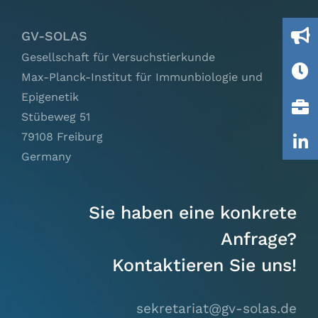
Ausschüsse
GV-SOLAS
IGTP
Gesellschaft für Versuchstierkunde
Max-Planck-Institut für Immunbiologie und
Epigenetik
Jobs
Stübeweg 51
79108 Freiburg
Links
Germany
Kontakt
Sie haben eine konkrete
Anfrage?
Kontaktieren Sie uns!
sekretariat@gv-solas.
de