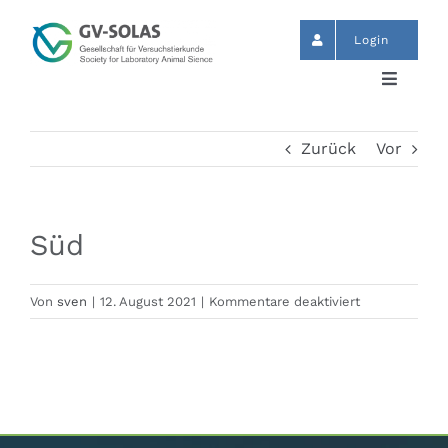
Zum
Inhalt
Login
springen
Toggle
Navigat
Start
Zurück
Vor
News
Süd
Termine
für
Von
sven
|
12. August 2021
|
Kommentare deaktiviert
Süd
GV-SOLAS
Publikationen