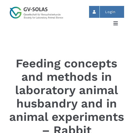
Zum
Inhalt
Login
springen
Toggle
Navigat
Start
News
Feeding concepts
and methods in
Termine
laboratory animal
GV-SOLAS
husbandry and in
animal experiments
Publikationen
– Rabbit