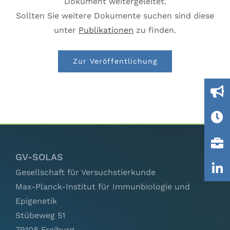
Dokument weitergeleitet.
Ausschüsse
Sollten Sie weitere Dokumente suchen sind diese
unter
Publikationen
zu finden.
IGTP
Zur Veröffentlichung
Jobs
Links
Kontakt
GV-SOLAS
Gesellschaft für Versuchstierkunde
Max-Planck-Institut für Immunbiologie und
Epigenetik
Stübeweg 51
79108 Freiburg