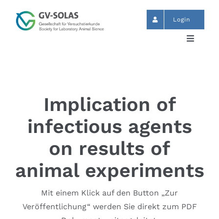
Zum
Inhalt
Login
springen
Toggle
Navigat
Start
News
Implication of
infectious agents
Termine
on results of
GV-SOLAS
animal experiments
Mit einem Klick auf den Button „Zur
Publikationen
Veröffentlichung“ werden Sie direkt zum PDF