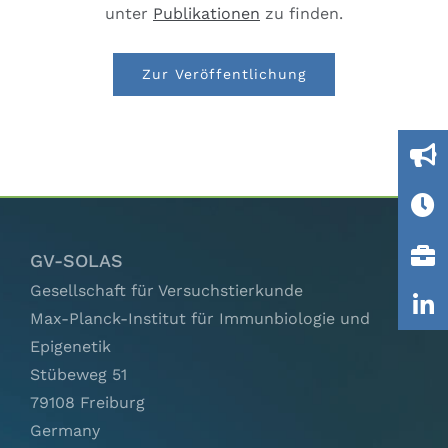
Ausschüsse
unter
Publikationen
zu finden.
Zur Veröffentlichung
IGTP
Jobs
Links
GV-SOLAS
Kontakt
Gesellschaft für Versuchstierkunde
Max-Planck-Institut für Immunbiologie und
Epigenetik
Stübeweg 51
79108 Freiburg
Germany