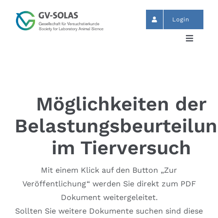
Zum
Inhalt
Login
springen
Toggle
Navigat
Start
News
Möglichkeiten der
Belastungsbeurteilu
Termine
im Tierversuch
GV-SOLAS
Mit einem Klick auf den Button „Zur
Veröffentlichung“ werden Sie direkt zum PDF
Publikationen
Dokument weitergeleitet.
Sollten Sie weitere Dokumente suchen sind diese