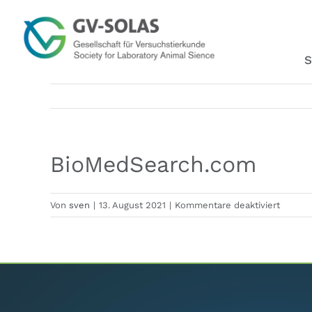
Zum
Inhalt
springen
S
BioMedSearch.com
für
Von
sven
|
13. August 2021
|
Kommentare deaktiviert
BioMed