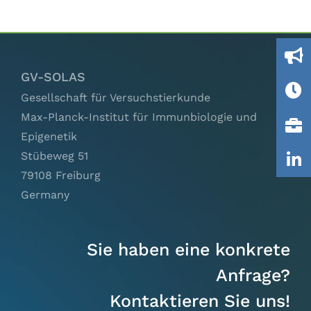
(RGD)
Ausschüsse
IGTP
GV-SOLAS
Gesellschaft für Versuchstierkunde
Jobs
Max-Planck-Institut für Immunbiologie und
Epigenetik
Links
Stübeweg 51
79108 Freiburg
Kontakt
Germany
Sie haben eine konkrete
Anfrage?
Kontaktieren Sie uns!