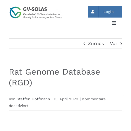
Zum
Inhalt
Login
springen
Toggle
Navigat
Start
Zurück
Vor
News
Rat Genome Database
Termine
(RGD)
GV-SOLAS
Von
Steffen Hoffmann
|
13. April 2023
|
Kommentare
für
deaktiviert
Rat
Publikationen
Genome
Database