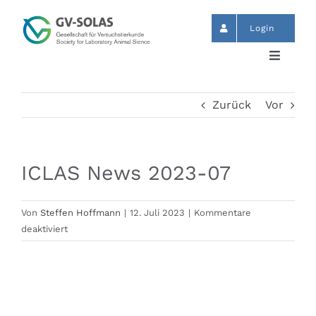
Zum
Inhalt
Login
springen
Toggle
Navigat
Start
Zurück
Vor
News
ICLAS News 2023-07
Termine
Von
Steffen Hoffmann
|
12. Juli 2023
|
Kommentare
für
deaktiviert
GV-SOLAS
ICLAS
News
2023-
Publikationen
07