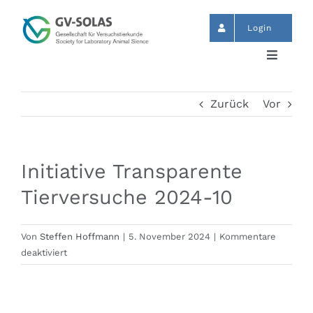
Zum
Inhalt
Login
springen
Toggle
Navigat
Start
Zurück
Vor
News
Initiative Transparente
Termine
Tierversuche 2024-10
GV-SOLAS
Von
Steffen Hoffmann
|
5. November 2024
|
Kommentare
für
deaktiviert
Initiative
Publikationen
Transparente
Tierversuche