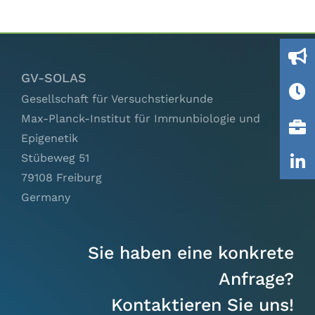
2024-
Ausschüsse
10
IGTP
GV-SOLAS
Gesellschaft für Versuchstierkunde
Jobs
Max-Planck-Institut für Immunbiologie und
Epigenetik
Links
Stübeweg 51
79108 Freiburg
Kontakt
Germany
Sie haben eine konkrete
Anfrage?
Kontaktieren Sie uns!