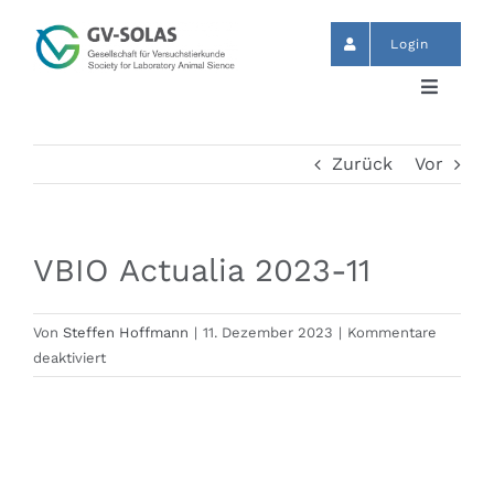
Zum
Inhalt
Login
springen
Toggle
Navigat
Start
Zurück
Vor
News
VBIO Actualia 2023-11
Termine
Von
Steffen Hoffmann
|
11. Dezember 2023
|
Kommentare
für
deaktiviert
GV-SOLAS
VBIO
Actualia
2023-
Publikationen
11