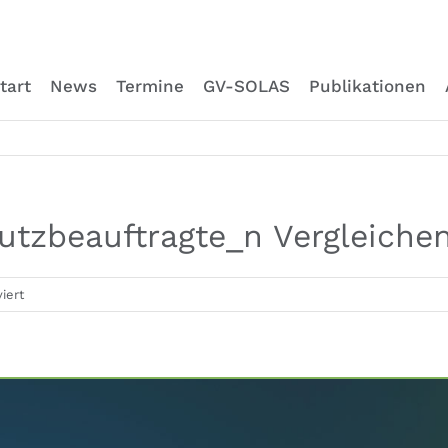
tart
News
Termine
GV-SOLAS
Publikationen
chutzbeauftragte_n Vergleich
für
iert
Tierarzt_ärztin
/
Tierschutzbeauftragte_n
Vergleichende
Medizin
(m/w/d)