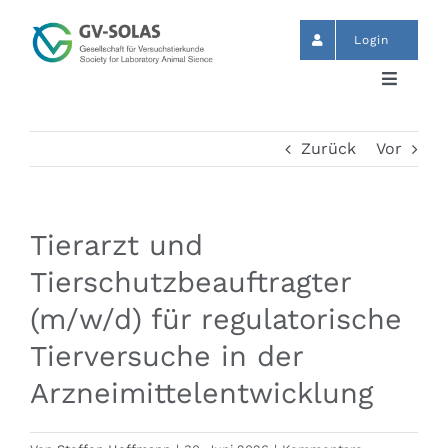
Zum
Inhalt
Login
springen
Toggle
Navigat
Start
Zurück
Vor
News
Tierarzt und
Termine
Tierschutzbeauftragter
(m/w/d) für regulatorische
GV-SOLAS
Tierversuche in der
Arzneimittelentwicklung
Publikationen