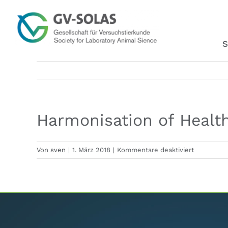
Zum
Inhalt
springen
S
Harmonisation of Health
für
Von
sven
|
1. März 2018
|
Kommentare deaktiviert
Harmonisa
of
Health
Monitoring
Reports
(March