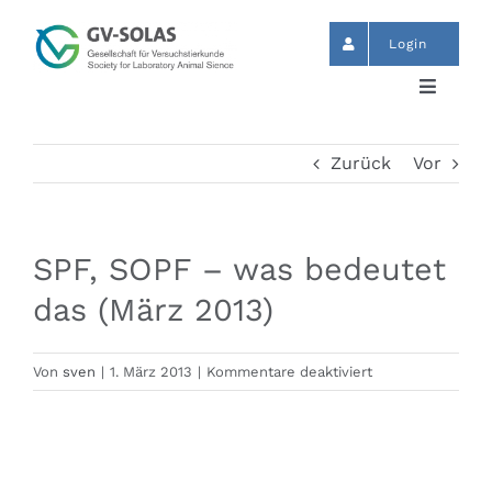
Zum
Inhalt
Login
springen
Toggle
Navigat
Start
Zurück
Vor
News
SPF, SOPF – was bedeutet
Termine
das (März 2013)
GV-SOLAS
für
Von
sven
|
1. März 2013
|
Kommentare deaktiviert
SPF,
SOPF
Publikationen
–
was