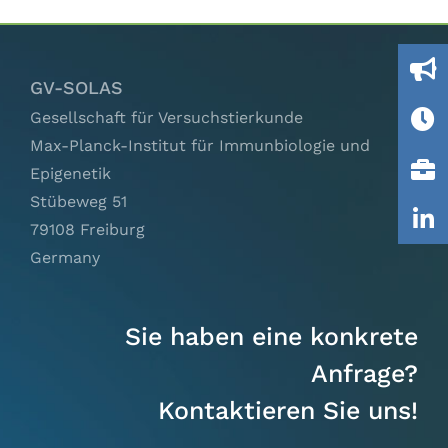
bedeutet
Ausschüsse
das
(März
2013)
IGTP
GV-SOLAS
Gesellschaft für Versuchstierkunde
Jobs
Max-Planck-Institut für Immunbiologie und
Epigenetik
Stübeweg 51
Links
79108 Freiburg
Germany
Kontakt
Sie haben eine konkrete
Anfrage?
Kontaktieren Sie uns!