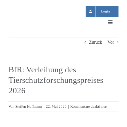
Zum
Inhalt
Login
springen
Toggle
Navigati
Start
Zurück
Vor
News
BfR: Verleihung des
Termine
Tierschutzforschungspreises
2026
GV-SOLAS
für
Von
Steffen Hoffmann
|
22. Mai 2026
|
Kommentare deaktiviert
Publikationen
BfR:
Verleihung
des