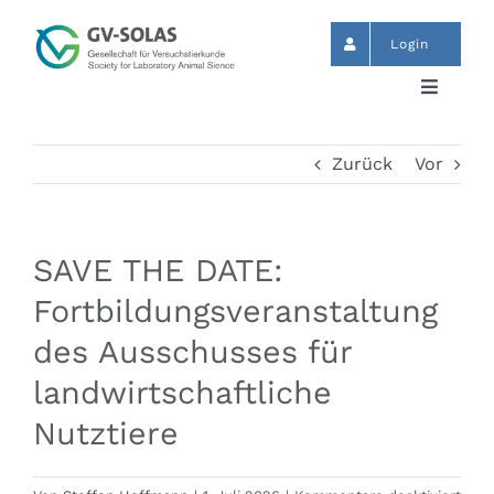
Zum
Inhalt
Login
springen
Toggle
Navigat
Start
Zurück
Vor
News
SAVE THE DATE:
Termine
Fortbildungsveranstaltung
des Ausschusses für
GV-SOLAS
landwirtschaftliche
Nutztiere
Publikationen