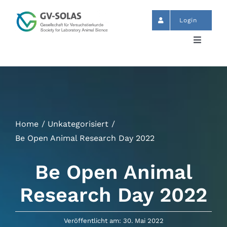
Zum
Inhalt
Login
springen
Toggle
Navigat
Start
News
Home
Unkategorisiert
Termine
Be Open Animal Research Day 2022
Be Open Animal
GV-SOLAS
Research Day 2022
Publikationen
Veröffentlicht am: 30. Mai 2022