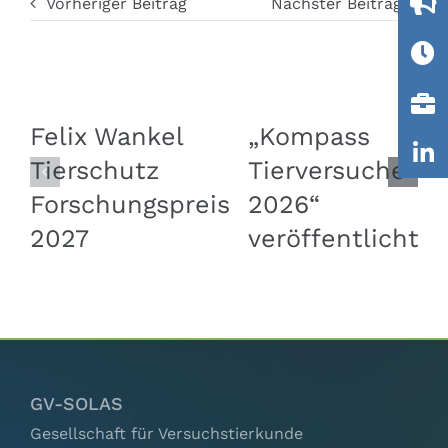
Vorheriger Beitrag
Nächster Beitrag
Felix Wankel
„Kompass
Tierschutz
Tierversuche
Forschungspreis
2026“
2027
veröffentlicht
GV-SOLAS
Gesellschaft für Versuchstierkunde