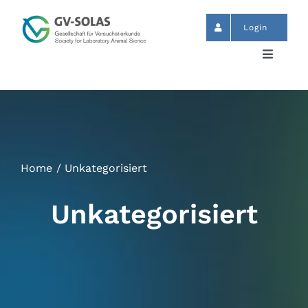
Zum
Inhalt
Login
springen
Toggle
Navigat
Start
News
Home
Unkategorisiert
Termine
Unkategorisiert
GV-SOLAS
Publikationen