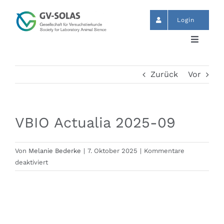
Zum
Inhalt
Login
springen
Toggle
Navigat
Start
Zurück
Vor
News
VBIO Actualia 2025-09
Termine
Von
Melanie Bederke
|
7. Oktober 2025
|
Kommentare
für
deaktiviert
GV-SOLAS
VBIO
Actualia
2025-
Publikationen
09