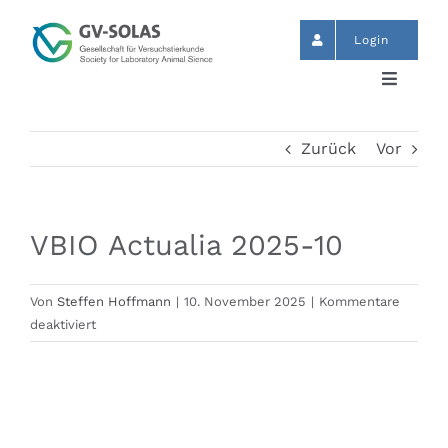
Zum
Inhalt
Login
springen
Toggle
Navigat
Start
Zurück
Vor
News
VBIO Actualia 2025-10
Termine
Von
Steffen Hoffmann
|
10. November 2025
|
Kommentare
für
deaktiviert
GV-SOLAS
VBIO
Actualia
2025-
Publikationen
10