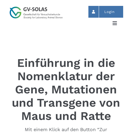
Skip
to
Login
content
Toggle
Navigat
Start
News
Einführung in die
Nomenklatur der
Events
Gene, Mutationen
GV-SOLAS
und Transgene von
Maus und Ratte
Publikationen
Mit einem Klick auf den Button “Zur