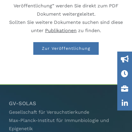
Ausschüsse
Veröffentlichung” werden Sie direkt zum PDF
Dokument weitergeleitet.
Sollten Sie weitere Dokumente suchen sind diese
IGTP
unter
Publikationen
zu finden.
Jobs
Zur Veröffentlichung
Links
Kontakt
GV-SOLAS
Gesellschaft für Versuchstierkunde
Max-Planck-Institut für Immunbiologie und
Epigenetik