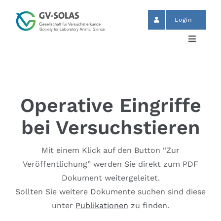
Skip
to
Login
content
Toggle
Navigat
Start
News
Operative Eingriffe
bei Versuchstieren
Events
Mit einem Klick auf den Button “Zur
GV-SOLAS
Veröffentlichung” werden Sie direkt zum PDF
Dokument weitergeleitet.
Sollten Sie weitere Dokumente suchen sind diese
Publikationen
unter
Publikationen
zu finden.