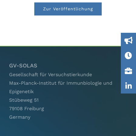
Ausschüsse
Zur Veröffentlichung
IGTP
Jobs
Links
GV-SOLAS
Gesellschaft für Versuchstierkunde
Max-Planck-Institut für Immunbiologie und
Kontakt
Epigenetik
Stübeweg 51
79108 Freiburg
Germany