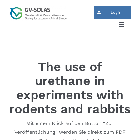
Skip
to
Login
content
Toggle
Navigat
Start
News
The use of
urethane in
Events
experiments with
GV-SOLAS
rodents and rabbits
Mit einem Klick auf den Button “Zur
Publikationen
Veröffentlichung” werden Sie direkt zum PDF