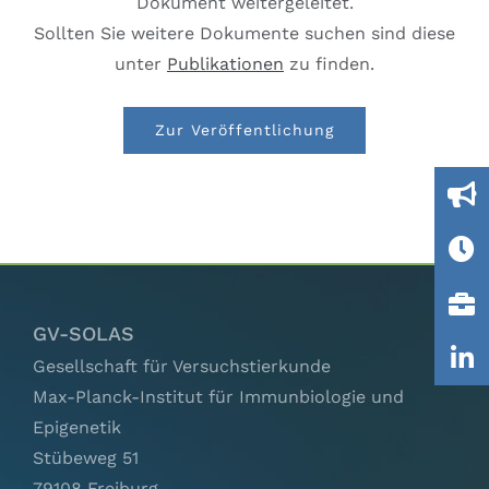
Dokument weitergeleitet.
Ausschüsse
Sollten Sie weitere Dokumente suchen sind diese
unter
Publikationen
zu finden.
IGTP
Zur Veröffentlichung
Jobs
Links
Kontakt
GV-SOLAS
Gesellschaft für Versuchstierkunde
Max-Planck-Institut für Immunbiologie und
Epigenetik
Stübeweg 51
79108 Freiburg