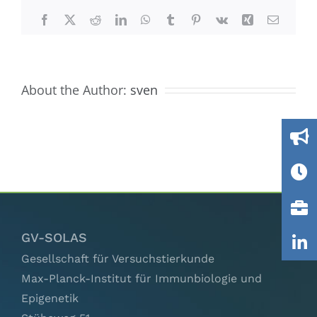
Network)
Ausschüsse
Facebook
X
Reddit
LinkedIn
WhatsApp
Tumblr
Pinterest
Vk
Xing
Email
IGTP
About the Author:
sven
Jobs
Links
Kontakt
GV-SOLAS
Gesellschaft für Versuchstierkunde
Max-Planck-Institut für Immunbiologie und
Epigenetik