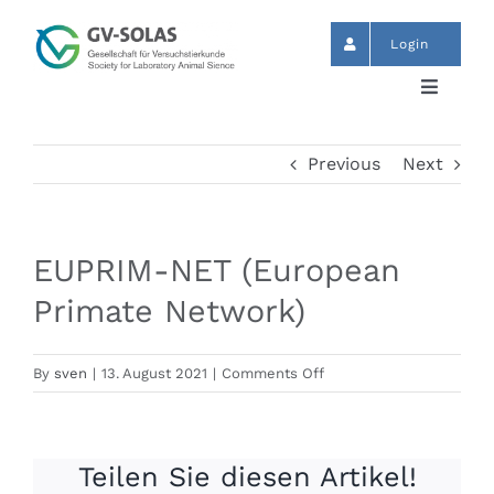
Skip
to
Login
content
Toggle
Navigat
Start
Previous
Next
News
EUPRIM-NET (European
Events
Primate Network)
GV-SOLAS
on
By
sven
|
13. August 2021
|
Comments Off
EUPRIM-
NET
Publikationen
(European
Teilen Sie diesen Artikel!
Primate