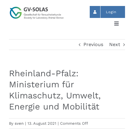
Skip
to
Login
content
Toggle
Navigat
Start
Previous
Next
News
Rheinland-Pfalz:
Events
Ministerium für
Klimaschutz, Umwelt,
GV-SOLAS
Energie und Mobilität
Publikationen
on
By
sven
|
13. August 2021
|
Comments Off
Rheinland-