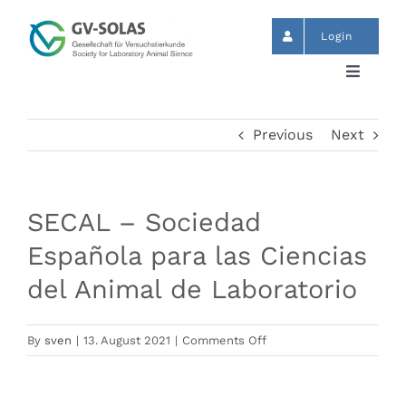
Skip
to
Login
content
Toggle
Navigat
Start
Previous
Next
News
SECAL – Sociedad
Events
Española para las Ciencias
del Animal de Laboratorio
GV-SOLAS
on
By
sven
|
13. August 2021
|
Comments Off
Publikationen
SECAL
–
Sociedad