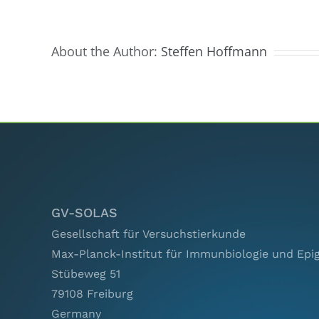
N)
About the Author:
Steffen Hoffmann
GV-SOLAS
Gesellschaft für Versuchstierkunde
Max-Planck-Institut für Immunbiologie und Epi
Stübeweg 51
79108 Freiburg
Germany