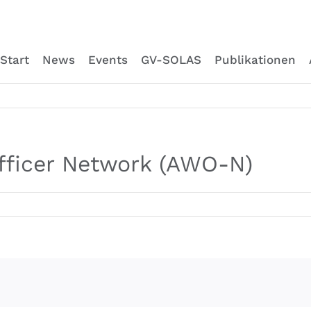
Start
News
Events
GV-SOLAS
Publikationen
fficer Network (AWO-N)
l
re
r
ork
-