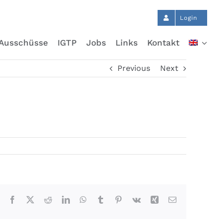
Login
Ausschüsse
IGTP
Jobs
Links
Kontakt
Previous
Next
Facebook
X
Reddit
LinkedIn
WhatsApp
Tumblr
Pinterest
Vk
Xing
Email