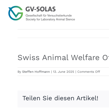
Skip
to
content
Swiss Animal Welfare O
on
By
Steffen Hoffmann
|
13. June 2025
|
Comments Off
Swiss
Anima
Welfa
Office
Teilen Sie diesen Artikel!
Netw
(AWO