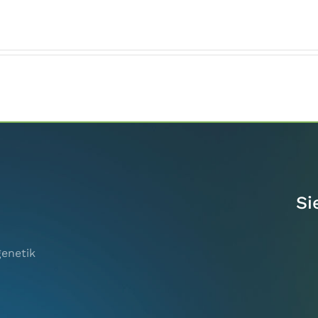
Si
genetik