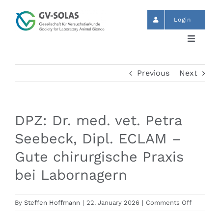
Skip
to
Login
content
Toggle
Navigat
Start
Previous
Next
News
DPZ: Dr. med. vet. Petra
Events
Seebeck, Dipl. ECLAM –
Gute chirurgische Praxis
GV-SOLAS
bei Labornagern
Publikationen
on
By
Steffen Hoffmann
|
22. January 2026
|
Comments Off
DPZ: