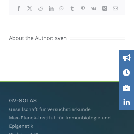
Ausschüsse
Facebook
X
Reddit
LinkedIn
WhatsApp
Tumblr
Pinterest
Vk
Xing
Email
IGTP
About the Author:
sven
Jobs
Links
Kontakt
GV-SOLAS
Gesellschaft für Versuchstierkunde
Max-Planck-Institut für Immunbiologie und
Epigenetik