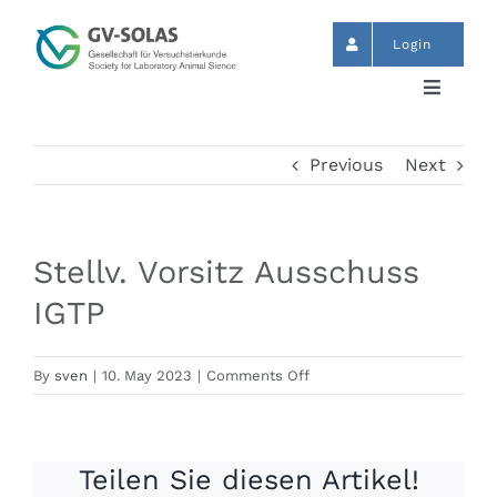
Skip
to
Login
content
Toggle
Navigat
Start
Previous
Next
News
Stellv. Vorsitz Ausschuss
Events
IGTP
GV-SOLAS
on
By
sven
|
10. May 2023
|
Comments Off
Stellv.
Vorsitz
Publikationen
Ausschuss
Teilen Sie diesen Artikel!
IGTP