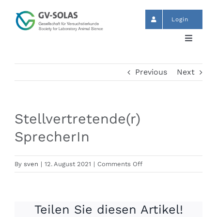
Skip
to
Login
content
Toggle
Navigat
Start
Previous
Next
News
Stellvertretende(r)
Events
SprecherIn
GV-SOLAS
on
By
sven
|
12. August 2021
|
Comments Off
Stellvertretende(r)
SprecherIn
Publikationen
Teilen Sie diesen Artikel!