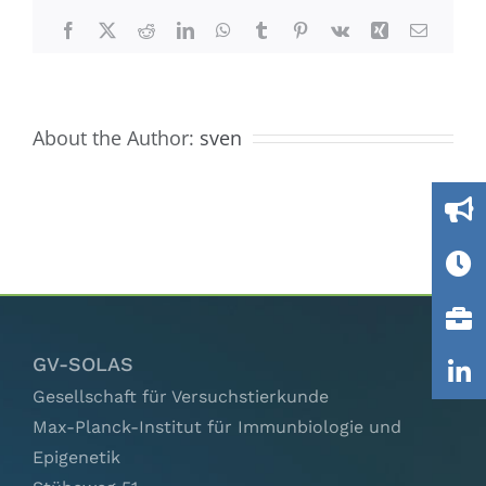
Ausschüsse
Facebook
X
Reddit
LinkedIn
WhatsApp
Tumblr
Pinterest
Vk
Xing
Email
IGTP
About the Author:
sven
Jobs
Links
Kontakt
GV-SOLAS
Gesellschaft für Versuchstierkunde
Max-Planck-Institut für Immunbiologie und
Epigenetik